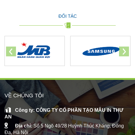
ĐỐI TÁC
VỀ CHÚNG TÔI
Công ty: CÔNG TY CỔ PHẦN TẠO MẪU IN THƯ
AN
Địa chỉ:
Số 5 Ngõ 49/28 Huỳnh Thúc Kháng, Đống
Đa, Hà Nội