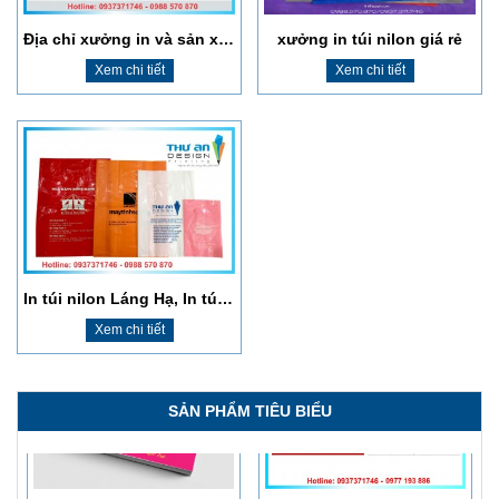
Địa chỉ xưởng in và sản xuất túi nilon dày dặn tại Đống Đa
xưởng in túi nilon giá rẻ
Xem chi tiết
Xem chi tiết
In sổ cổ đông lấy ngay, giá rẻ, chất lượng cao
​In Thiệp Chúc Mừng Ngày Nhà Giáo Việt Nam 20/11
Xem chi tiết
Xem chi tiết
In túi nilon Láng Hạ, In túi nilon Ba Đình, In túi nilon chất lượng Ngã Tư Sở
Xem chi tiết
SẢN PHẨM TIÊU BIỂU
In Kỷ Yếu Giá Rẻ, Miễn Phí Thiết Kế, Giao Hàng Tận Nơi
In sổ cổ đông lấy ngay, giá rẻ, chất lượng cao
Xem chi tiết
Xem chi tiết