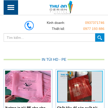
Kinh doanh:
0937371746
Thiết kế:
0977 193 886
IN TÚI HD - PE
Xưởng in túi PE cho shop quần áo tại Hà Nội
Chất liệu để sản xuất túi nilon là gì? Địa chỉ in túi nilon giá rẻ tại Hà Nội