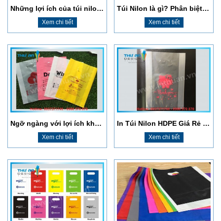
Những lợi ích của túi nilon | Địa chỉ in túi ni lông giá rẻ tại Hà Nội
Túi Nilon là gì? Phân biệt các loại túi nilon trên thị trường hiện nay
Xem chi tiết
Xem chi tiết
Ngỡ ngàng với lợi ích không ngờ của việc in túi nilon trong chiến lược kinh doanh
In Túi Nilon HDPE Giá Rẻ Tại Ngã Tư Sở
Xem chi tiết
Xem chi tiết