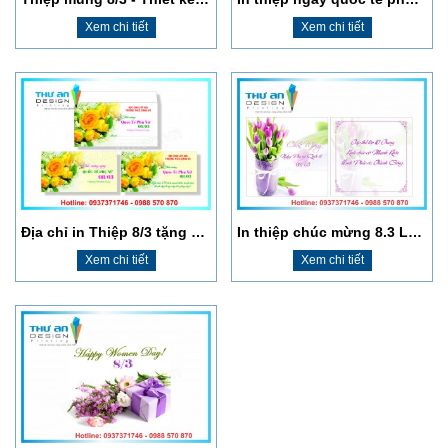
Xem chi tiết
Xem chi tiết
Địa chỉ in Thiệp 8/3 tặng cô giáo nhanh rẻ đẹp Huỳnh Thúc Kháng
In thiệp chúc mừng 8.3 Láng Hạ
Xem chi tiết
Xem chi tiết