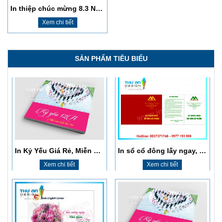
In sổ cổ đông lấy ngay, giá rẻ, chất lượng cao
​In Thiệp Chúc Mừng Ngày Nhà Giáo Việt Nam 20/11
In thiệp chúc mừng 8.3 Ngã Tư Sở
Xem chi tiết
Xem chi tiết
Xem chi tiết
SẢN PHẨM TIÊU BIỂU
In Kỷ Yếu Giá Rẻ, Miễn Phí Thiết Kế, Giao Hàng Tận Nơi
In sổ cổ đông lấy ngay, giá rẻ, chất lượng cao
Xem chi tiết
Xem chi tiết
​In Thiệp Chúc Mừng Ngày Nhà Giáo Việt Nam 20/11
In Kỷ Yếu Giá Rẻ, Miễn Phí Thiết Kế, Giao Hàng Tận Nơi