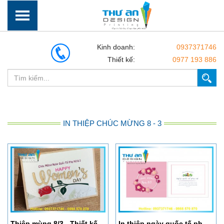
Kinh doanh:
0937371746
Thiết kế:
0977 193 886
IN THIỆP CHÚC MỪNG 8 - 3
Thiệp mùng 8/3 - Thiết kế free
In thiệp ngày quốc tế phụ nữ 8/3