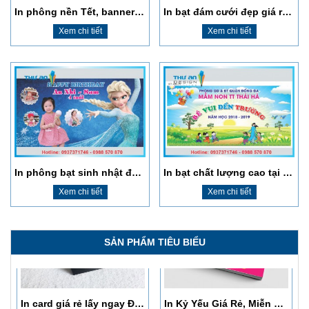
In phông nền Tết, banner - backdrop tiệc tất niên, bạt chúc mừng năm mới
In bạt đám cưới đẹp giá rẻ tại Đống Đa
Xem chi tiết
Xem chi tiết
In Kỷ Yếu Giá Rẻ, Miễn Phí Thiết Kế, Giao Hàng Tận Nơi
In sổ cổ đông lấy ngay, giá rẻ, chất lượng cao
Xem chi tiết
Xem chi tiết
In phông bạt sinh nhật đẹp dễ thương ý nghĩa tại Đống Đa
In bạt chất lượng cao tại Thanh Xuân
Xem chi tiết
Xem chi tiết
SẢN PHẨM TIÊU BIỂU
In card giá rẻ lấy ngay Đống Đa
In Kỷ Yếu Giá Rẻ, Miễn Phí Thiết Kế, Giao Hàng Tận Nơi
Xem chi tiết
Xem chi tiết