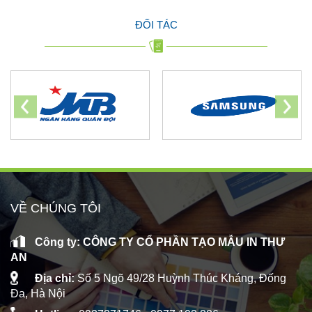
ĐỐI TÁC
VỀ CHÚNG TÔI
Công ty: CÔNG TY CỔ PHẦN TẠO MẪU IN THƯ
AN
Địa chỉ:
Số 5 Ngõ 49/28 Huỳnh Thúc Kháng, Đống
Đa, Hà Nội