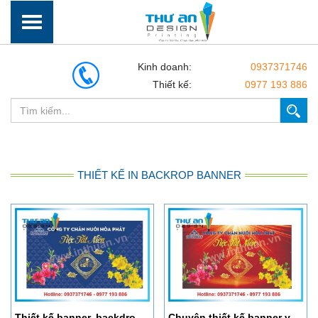
Kinh doanh:
0937371746
Thiết kế:
0977 193 886
THIẾT KẾ IN BACKROP BANNER
Thiết kế banner, backdrop tiệc tất niên
Chuyên thiết kế banner và in ấn