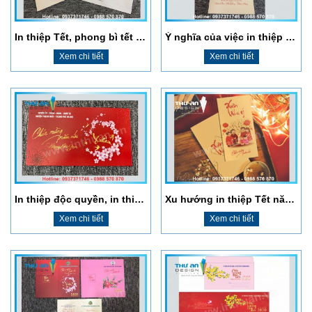
In thiệp Tết, phong bì tết thiết kế theo yêu cầu ở Hà Nội
Ý nghĩa của việc in thiệp chúc mừng năm mới giá rẻ lấy ngay tại Hà Nội
Xem chi tiết
Xem chi tiết
In thiệp độc quyền, in thiệp cho doanh nghiệp, công ty giá rẻ nhất Hà Nội
Xu hướng in thiệp Tết năm 2021 Tân Sửu
Xem chi tiết
Xem chi tiết