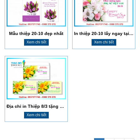
Mẫu thiệp 20-10 đẹp nhất
In thiệp 20-10 lấy ngay tại Hà Nội
Xem chi tiết
Xem chi tiết
In Kỷ Yếu Giá Rẻ, Miễn Phí Thiết Kế, Giao Hàng Tận Nơi
In sổ cổ đông lấy ngay, giá rẻ, chất lượng cao
Xem chi tiết
Xem chi tiết
Địa chỉ in Thiệp 8/3 tặng cô giáo nhanh rẻ đẹp Huỳnh Thúc Kháng
Xem chi tiết
In card giá rẻ lấy ngay Đống Đa
In Kỷ Yếu Giá Rẻ, Miễn Phí Thiết Kế, Giao Hàng Tận Nơi