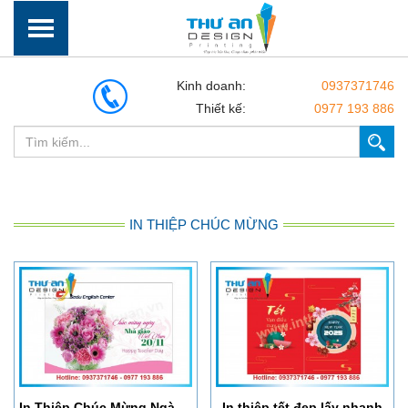
Kinh doanh:
0937371746
Thiết kế:
0977 193 886
IN THIỆP CHÚC MỪNG
​In Thiệp Chúc Mừng Ngày Nhà Giáo Việt Nam 20/11
In thiệp tết đẹp lấy nhanh