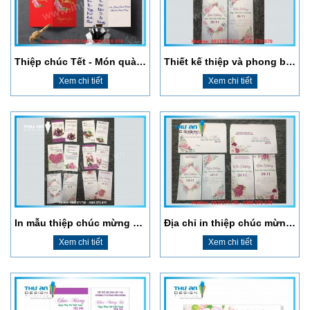
Thiệp chúc Tết - Món quà ý nghĩa đầu năm 2021
Thiết kế thiệp và phong bì 20/11 ở Thanh Xuân
Xem chi tiết
Xem chi tiết
In mẫu thiệp chúc mừng 20/11 đẹp nhất lấy ngay tại Hà Nội
Địa chỉ in thiệp chúc mừng 20 tháng 11 nhanh chóng, giá rẻ ở Đống Đa
Xem chi tiết
Xem chi tiết