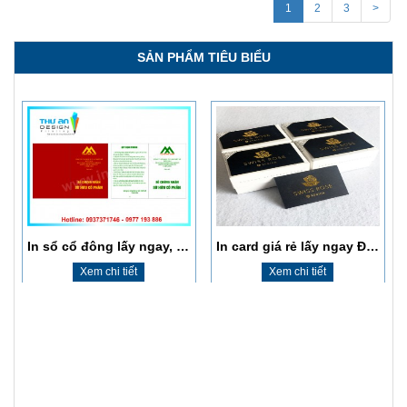
1
2
3
>
Xem chi tiết
Xem chi tiết
SẢN PHẨM TIÊU BIỂU
In sổ cổ đông lấy ngay, giá rẻ, chất lượng cao
In card giá rẻ lấy ngay Đống Đa
Xem chi tiết
Xem chi tiết