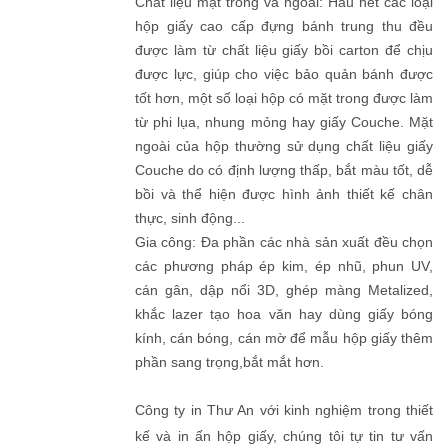
Chất liệu mặt trong và ngoài: Hầu hết các loại
hộp giấy cao cấp đựng bánh trung thu đều
được làm từ chất liệu giấy bồi carton để chịu
được lực, giúp cho việc bảo quản bánh được
tốt hơn, một số loại hộp có mặt trong được làm
từ phi lụa, nhung mỏng hay giấy Couche. Mặt
ngoài của hộp thường sử dụng chất liệu giấy
Couche do có định lượng thấp, bắt màu tốt, dễ
bồi và thể hiện được hình ảnh thiết kế chân
thực, sinh động...
Gia công: Đa phần các nhà sản xuất đều chọn
các phương pháp ép kim, ép nhũ, phun UV,
cán gân, dập nổi 3D, ghép màng Metalized,
khắc lazer tạo hoa văn hay dùng giấy bóng
kính, cán bóng, cán mờ để mẫu hộp giấy thêm
phần sang trọng,bắt mắt hơn.
Công ty in Thư An với kinh nghiệm trong thiết
kế và in ấn hộp giấy, chúng tôi tự tin tư vấn