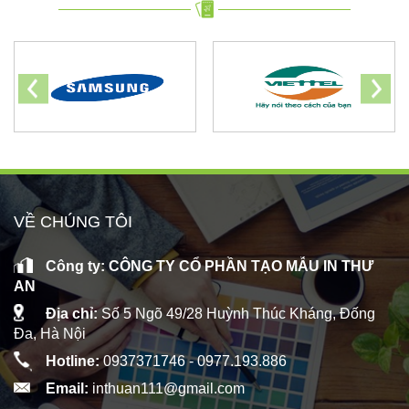
VỀ CHÚNG TÔI
Công ty: CÔNG TY CỔ PHẦN TẠO MẪU IN THƯ
AN
Địa chỉ:
Số 5 Ngõ 49/28 Huỳnh Thúc Kháng, Đống
Đa, Hà Nội
Hotline:
0937371746 -
0977.193.886
Email:
inthuan111@gmail.com