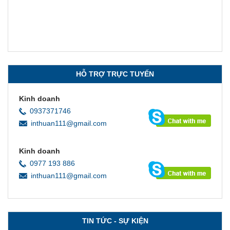
In sổ cổ đông lấy ngay, giá rẻ, chất lượng cao
In card giá rẻ lấy ngay Đống Đa
Xem chi tiết
Xem chi tiết
HỖ TRỢ TRỰC TUYẾN
Kinh doanh
0937371746
inthuan111@gmail.com
Kinh doanh
0977 193 886
inthuan111@gmail.com
TIN TỨC - SỰ KIỆN