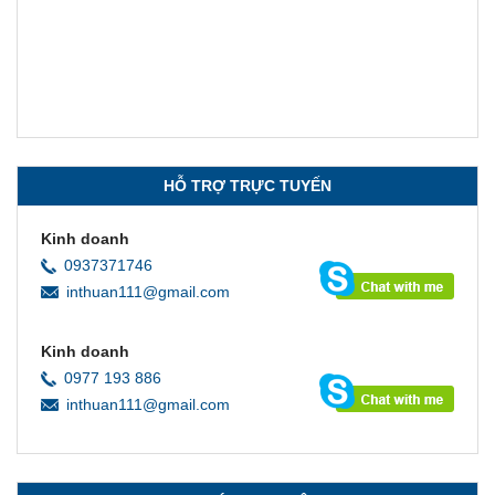
​In Thiệp Chúc Mừng Ngày Nhà Giáo Việt Nam 20/11
In Kỷ Yếu Giá Rẻ, Miễn Phí Thiết Kế, Giao Hàng Tận Nơi
Xem chi tiết
Xem chi tiết
HỖ TRỢ TRỰC TUYẾN
Kinh doanh
0937371746
inthuan111@gmail.com
Kinh doanh
0977 193 886
inthuan111@gmail.com