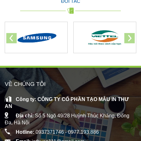
ĐỐI TÁC
VỀ CHÚNG TÔI
Công ty: CÔNG TY CỔ PHẦN TẠO MẪU IN THƯ
AN
Địa chỉ:
Số 5 Ngõ 49/28 Huỳnh Thúc Kháng, Đống
Đa, Hà Nội
Hotline:
0937371746 -
0977.193.886