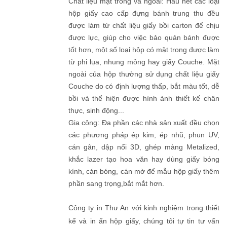
Chất liệu mặt trong và ngoài: Hầu hết các loại
hộp giấy cao cấp đựng bánh trung thu đều
được làm từ chất liệu giấy bồi carton để chịu
được lực, giúp cho việc bảo quản bánh được
tốt hơn, một số loại hộp có mặt trong được làm
từ phi lụa, nhung mỏng hay giấy Couche. Mặt
ngoài của hộp thường sử dụng chất liệu giấy
Couche do có định lượng thấp, bắt màu tốt, dễ
bồi và thể hiện được hình ảnh thiết kế chân
thực, sinh động...
Gia công: Đa phần các nhà sản xuất đều chọn
các phương pháp ép kim, ép nhũ, phun UV,
cán gân, dập nổi 3D, ghép màng Metalized,
khắc lazer tạo hoa văn hay dùng giấy bóng
kính, cán bóng, cán mờ để mẫu hộp giấy thêm
phần sang trọng,bắt mắt hơn.
Công ty in Thư An với kinh nghiệm trong thiết
kế và in ấn hộp giấy, chúng tôi tự tin tư vấn