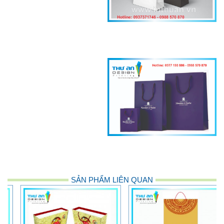
SẢN PHẨM LIÊN QUAN
In sổ cổ đông lấy ngay, giá rẻ, chất lượng cao
​In Thiệp Chúc Mừng Ngày Nhà Giáo Việt Nam 20/11