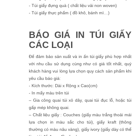
- Túi giấy đựng quà ( chất liệu vải non woven)
- Túi giấy thực phẩm ( đồ khô, bánh mì…)
BÁO GIÁ IN TÚI GIẤY
CÁC LOẠI
Để đảm bảo sản xuất và in ấn túi giấy phù hợp nhất
với nhu cầu sử dụng cùng như có giá tốt nhất, quý
khách hàng vui lòng lựa chọn quy cách sản phẩm khi
yêu cầu báo giá:
- Kích thước: Dài x Rộng x Cao(cm)
- In mấy màu trên túi
– Gia công quai túi xỏ dây, quai túi đục lỗ, hoặc túi
gấp mép không quai.
– Chất liệu giấy : Couches (giấy màu trắng thoải mái
lựa chọn in màu sắc cho túi), giấy kraft (thông
thường có màu nâu vàng), giấy ivory (giấy dày có thể