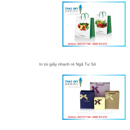
In túi giấy nhanh rẻ Ngã Tư Sở