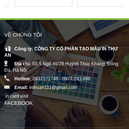
VỀ CHÚNG TÔI
Công ty: CÔNG TY CỔ PHẦN TẠO MẪU IN THƯ
AN
Địa chỉ:
Số 5 Ngõ 49/28 Huỳnh Thúc Kháng, Đống
Đa, Hà Nội
Hotline:
0937371746 -
0977.193.886
Email:
inthuan111@gmail.com
in card visit
FACEBOOK