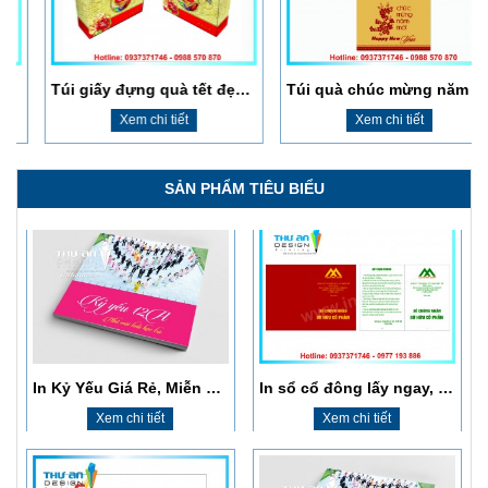
Xem chi tiết
Xem chi tiết
Túi giấy đựng quà tết đẹp Hà Nội
Túi quà chúc mừng năm mới
Xem chi tiết
Xem chi tiết
SẢN PHẨM TIÊU BIỂU
In Kỷ Yếu Giá Rẻ, Miễn Phí Thiết Kế, Giao Hàng Tận Nơi
In sổ cổ đông lấy ngay, giá rẻ, chất lượng cao
Xem chi tiết
Xem chi tiết
​In Thiệp Chúc Mừng Ngày Nhà Giáo Việt Nam 20/11
In Kỷ Yếu Giá Rẻ, Miễn Phí Thiết Kế, Giao Hàng Tận Nơi