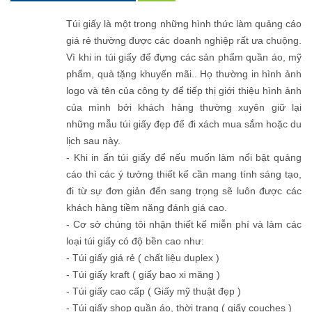
Túi giấy là một trong những hình thức làm quảng cáo
giá rẻ thường được các doanh nghiệp rất ưa chuộng.
Vì khi in túi giấy để đựng các sản phẩm quần áo, mỹ
phẩm, quà tặng khuyến mãi.. Họ thường in hình ảnh
logo và tên của công ty để tiếp thị giới thiệu hình ảnh
của mình bởi khách hàng thường xuyên giữ lại
những mẫu túi giấy đẹp để đi xách mua sắm hoặc du
lịch sau này.
- Khi in ấn túi giấy để nếu muốn làm nổi bật quảng
cáo thì các ý tưởng thiết kế cần mang tính sáng tạo,
đi từ sự đơn giản đến sang trọng sẽ luôn được các
khách hàng tiềm năng đánh giá cao.
- Cơ sở chúng tôi nhận thiết kế miễn phí và làm các
loại túi giấy có độ bền cao như:
- Túi giấy giá rẻ ( chất liệu duplex )
- Túi giấy kraft ( giấy bao xi măng )
- Túi giấy cao cấp ( Giấy mỹ thuật đẹp )
- Túi giấy shop quần áo, thời trang ( giấy couches )