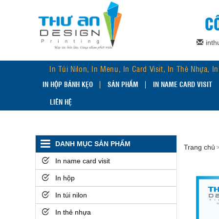
C
int
In Túi Nilon, In Menu, In Card Visit, In Thẻ Nhựa, 
IN HỘP BÁNH KẸO
SẢN PHẨM
IN NAME CARD VISIT
LIÊN HỆ
DANH MỤC SẢN PHẨM
Trang chủ
In name card visit
In hộp
In túi nilon
In thẻ nhựa