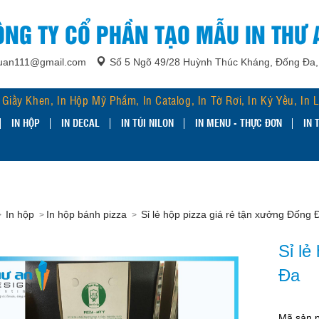
ÔNG TY CỔ PHẦN TẠO MẪU IN THƯ 
huan111@gmail.com
Số 5 Ngõ 49/28 Huỳnh Thúc Kháng, Đống Đa,
In Giấy Khen, In Hộp Mỹ Phẩm, In Catalog, In Tờ Rơi, In Kỷ Yếu, In 
Poster
IN HỘP
IN DECAL
IN TÚI NILON
IN MENU - THỰC ĐƠN
IN 
In hộp
In hộp bánh pizza
Sỉ lẻ hộp pizza giá rẻ tận xưởng Đống 
Sỉ lẻ
Đa
Mã sản 