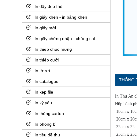
In dây đeo thẻ
In giấy khen - in bằng khen
In giấy mời
In giấy chứng nhận - chứng chỉ
In thiệp chúc mừng
In thiệp cưới
In tờ rơi
THÔNG 
In catalogue
In kẹp file
In Thư An ch
In kỷ yếu
Hộp bánh piz
18cm x 18c
In thùng carton
20cm x 20c
In phong bì
22cm x 22c
25cm x 25c
In tiêu đề thư