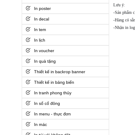
Lưu ý:
In poster
-Sản phẩm c
In decal
-Hàng có sẵn
-Nhận in log
In tem
In lịch
In voucher
In quà tặng
Thiết kế in backrop banner
Thiết kế in bảng biển
In tranh phong thủy
In sổ cổ đông
In menu - thực đơn
In mác