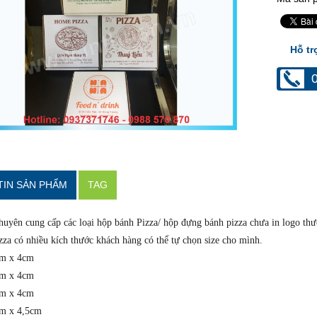
Hỗ tr
TIN SẢN PHẨM
TAG
uyên cung cấp các loại hộp bánh Pizza/ hộp đựng bánh pizza chưa in logo thươ
za có nhiều kích thước khách hàng có thể tự chọn size cho mình.
m x 4cm
m x 4cm
m x 4cm
m x 4,5cm