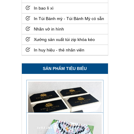
In bao lì xì
In Túi Bánh mỳ - Túi Bánh Mỳ có sẵn
Nhãn vở in hình
Xưởng sản xuất túi zip khóa kéo
In huy hiệu - thẻ nhân viên
In Kỷ Yếu Giá Rẻ, Miễn Phí Thiết Kế, Giao Hàng Tận Nơi
Xem chi tiết
SẢN PHẨM TIÊU BIỂU
In sổ cổ đông lấy ngay, giá rẻ, chất lượng cao
Xem chi tiết
In card giá rẻ lấy ngay Đống Đa
Xem chi tiết