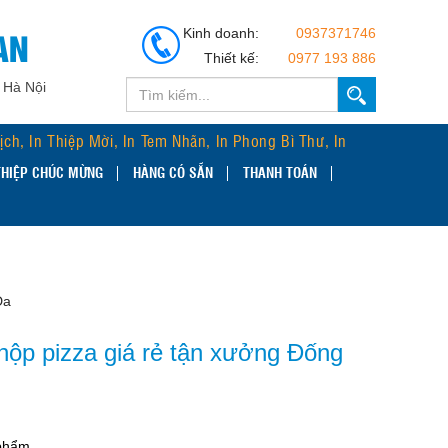
AN
Kinh doanh:
0937371746
Thiết kế:
0977 193 886
 Hà Nội
Lịch, In Thiệp Mời, In Tem Nhãn, In Phong Bì Thư, In
THIỆP CHÚC MỪNG
HÀNG CÓ SẴN
THANH TOÁN
Đa
 hộp pizza giá rẻ tận xưởng Đống
phẩm