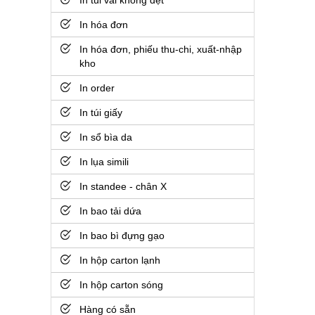
In túi vải không dệt
In hóa đơn
In hóa đơn, phiếu thu-chi, xuất-nhập
kho
In order
In túi giấy
In sổ bìa da
In lụa simili
In standee - chân X
In bao tải dứa
In bao bì đựng gạo
In hộp carton lạnh
In hộp carton sóng
Hàng có sẵn