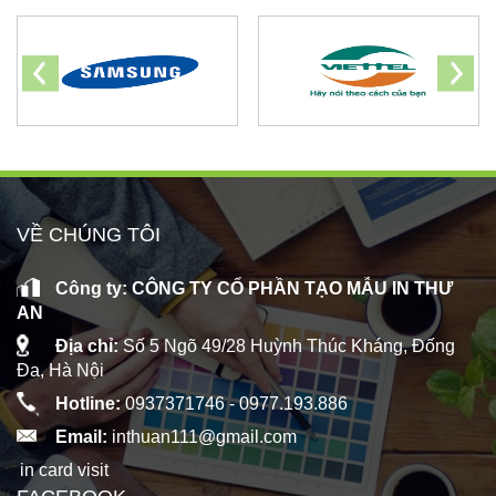
VỀ CHÚNG TÔI
Công ty: CÔNG TY CỔ PHẦN TẠO MẪU IN THƯ
AN
Địa chỉ:
Số 5 Ngõ 49/28 Huỳnh Thúc Kháng, Đống
Đa, Hà Nội
Hotline:
0937371746 -
0977.193.886
Email:
inthuan111@gmail.com
in card visit