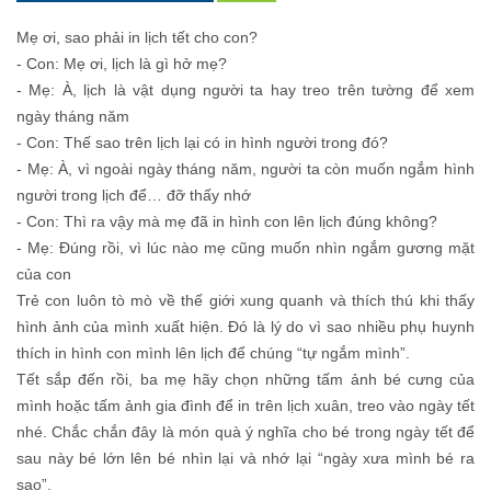
Mẹ ơi, sao phải in lịch tết cho con?
- Con: Mẹ ơi, lịch là gì hở mẹ?
- Mẹ: À, lịch là vật dụng người ta hay treo trên tường để xem
ngày tháng năm
- Con: Thế sao trên lịch lại có in hình người trong đó?
- Mẹ: À, vì ngoài ngày tháng năm, người ta còn muốn ngắm hình
người trong lịch để… đỡ thấy nhớ
- Con: Thì ra vậy mà mẹ đã in hình con lên lịch đúng không?
- Mẹ: Đúng rồi, vì lúc nào mẹ cũng muốn nhìn ngắm gương mặt
của con
Trẻ con luôn tò mò về thế giới xung quanh và thích thú khi thấy
hình ảnh của mình xuất hiện. Đó là lý do vì sao nhiều phụ huynh
thích in hình con mình lên lịch để chúng “tự ngắm mình”.
Tết sắp đến rồi, ba mẹ hãy chọn những tấm ảnh bé cưng của
mình hoặc tấm ảnh gia đình để in trên lịch xuân, treo vào ngày tết
nhé. Chắc chắn đây là món quà ý nghĩa cho bé trong ngày tết để
sau này bé lớn lên bé nhìn lại và nhớ lại “ngày xưa mình bé ra
sao”.