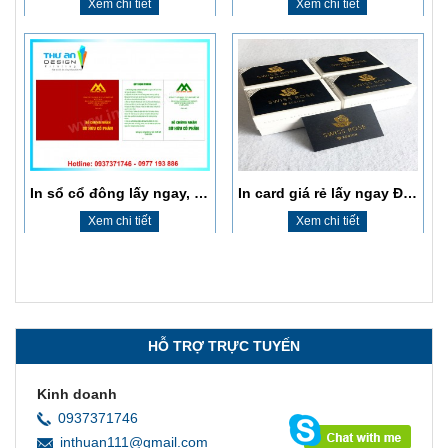
In sổ cổ đông lấy ngay, giá rẻ, chất lượng cao
In card giá rẻ lấy ngay Đống Đa
Xem chi tiết
Xem chi tiết
HỖ TRỢ TRỰC TUYẾN
Kinh doanh
0937371746
inthuan111@gmail.com